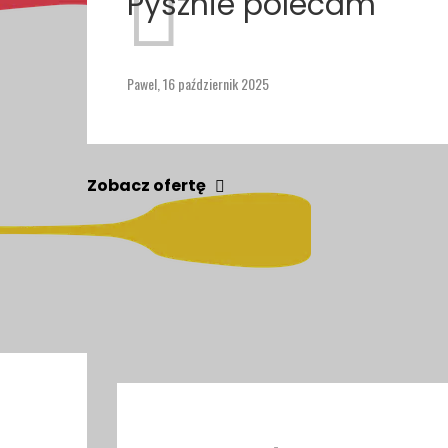
Pysznie polecam
Pawel,
16 październik 2025
Zobacz ofertę