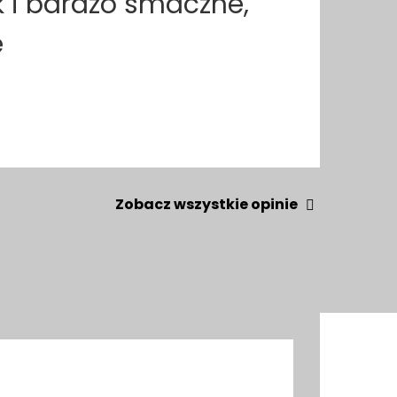
k i bardzo smaczne,
e
Zobacz wszystkie opinie