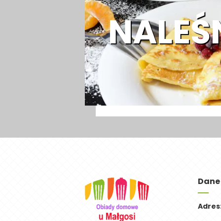
NALEŚ
Dane
Adres