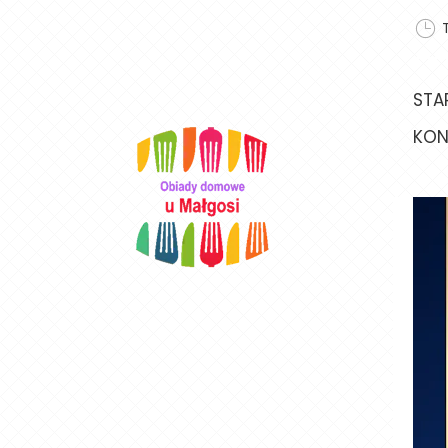
STA
KON